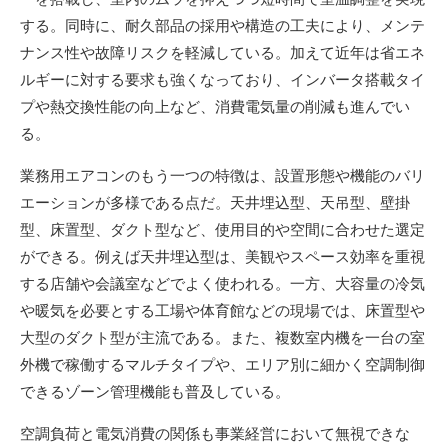
する。同時に、耐久部品の採用や構造の工夫により、メンテ
ナンス性や故障リスクを軽減している。加えて近年は省エネ
ルギーに対する要求も強くなっており、インバータ搭載タイ
プや熱交換性能の向上など、消費電気量の削減も進んでい
る。
業務用エアコンのもう一つの特徴は、設置形態や機能のバリ
エーションが多様である点だ。天井埋込型、天吊型、壁掛
型、床置型、ダクト型など、使用目的や空間に合わせた選定
ができる。例えば天井埋込型は、美観やスペース効率を重視
する店舗や会議室などでよく使われる。一方、大容量の冷気
や暖気を必要とする工場や体育館などの現場では、床置型や
大型のダクト型が主流である。また、複数室内機を一台の室
外機で稼働するマルチタイプや、エリア別に細かく空調制御
できるゾーン管理機能も普及している。
空調負荷と電気消費の関係も事業経営において無視できな