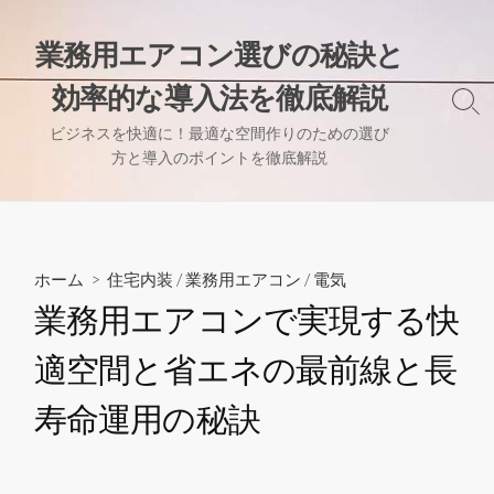
コ
ン
業務用エアコン選びの秘訣と
テ
効率的な導入法を徹底解説
ン
検
ツ
索
ビジネスを快適に！最適な空間作りのための選び
へ
切
方と導入のポイントを徹底解説
り
ス
替
キ
え
ッ
プ
ホーム
>
住宅内装
/
業務用エアコン
/
電気
業務用エアコンで実現する快
適空間と省エネの最前線と長
寿命運用の秘訣