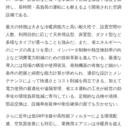
持し、長時間・高負荷の運転にも耐えるよう開発された空調
設備である。
最大の特徴は大きな冷暖房能力と高い耐久性で、設置空間や
人数、利用目的に応じて天井埋込型、床置型、ダクト型など
多様なタイプが選べることも強みだ。また、省エネルギーへ
のニーズの高まりを受け、インバータ制御や熱交換効率の向
上など消費電力削減のための技術革新も進んでいる。最適な
導入には現場の構造や使用状況、発熱機器の有無など細かい
条件の把握と綿密な能力計算が求められ、適切な設計とメン
テナンスによって快適さとコスト削減を両立できる。加えて
電力使用の最適化や遠隔管理、省エネ運転の工夫が経営の効
率化や環境負荷低減に寄与している。定期的な点検や清掃、
部品交換は、設備寿命延伸や衛生確保の面でも欠かせない。
さらに近年は低GWP冷媒や高性能フィルターによる環境配
慮、空気質改善にも対応し、業務用エアコンは冷暖房を超え