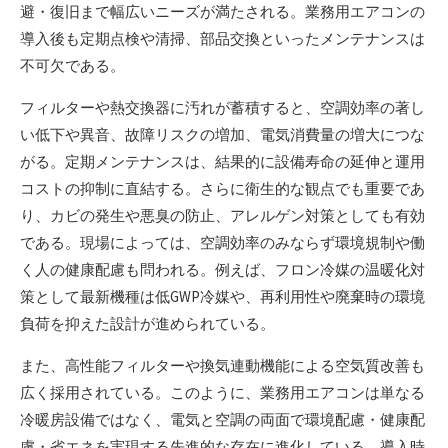
避・復旧まで幅広いニーズが満たされる。業務用エアコンの
導入後も定期点検や清掃、部品交換といったメンテナンスは
不可欠である。
フィルターや熱交換器に汚れが蓄積すると、空調効率の著し
い低下や異音、故障リスクの増加、電気消費量の増大につな
がる。定期メンテナンスは、結果的に設備寿命の延伸と運用
コストの抑制に直結する。さらに衛生的な観点でも重要であ
り、カビの発生や悪臭の防止、アレルゲン対策としても有効
である。現場によっては、空調効率のみならず環境規制や働
く人の健康配慮も問われる。例えば、フロン冷媒の温暖化対
策として最新機種は低GWP冷媒や、再利用性や廃棄時の環境
負荷を抑えた設計が進められている。
また、高性能フィルターや換気連動機能による空気質改善も
広く採用されている。このように、業務用エアコンは単なる
冷暖房設備ではなく、電気と空調の両面で環境配慮・健康配
慮・省エネを実現する先進的な存在に進化している。導入時