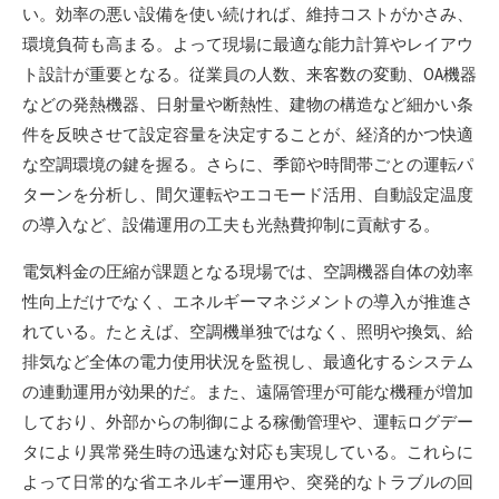
い。効率の悪い設備を使い続ければ、維持コストがかさみ、
環境負荷も高まる。よって現場に最適な能力計算やレイアウ
ト設計が重要となる。従業員の人数、来客数の変動、OA機器
などの発熱機器、日射量や断熱性、建物の構造など細かい条
件を反映させて設定容量を決定することが、経済的かつ快適
な空調環境の鍵を握る。さらに、季節や時間帯ごとの運転パ
ターンを分析し、間欠運転やエコモード活用、自動設定温度
の導入など、設備運用の工夫も光熱費抑制に貢献する。
電気料金の圧縮が課題となる現場では、空調機器自体の効率
性向上だけでなく、エネルギーマネジメントの導入が推進さ
れている。たとえば、空調機単独ではなく、照明や換気、給
排気など全体の電力使用状況を監視し、最適化するシステム
の連動運用が効果的だ。また、遠隔管理が可能な機種が増加
しており、外部からの制御による稼働管理や、運転ログデー
タにより異常発生時の迅速な対応も実現している。これらに
よって日常的な省エネルギー運用や、突発的なトラブルの回