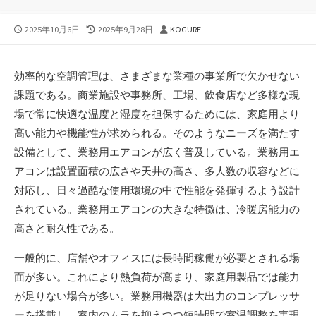
公
最
投
2025年10月6日
2025年9月28日
KOGURE
開
終
稿
日
更
者
新
効率的な空調管理は、さまざまな業種の事業所で欠かせない
日
課題である。
商業施設や事務所、工場、飲食店など多様な現
場で常に快適な温度と湿度を担保するためには、家庭用より
高い能力や機能性が求められる。そのようなニーズを満たす
設備として、業務用エアコンが広く普及している。業務用エ
アコンは設置面積の広さや天井の高さ、多人数の収容などに
対応し、日々過酷な使用環境の中で性能を発揮するよう設計
されている。業務用エアコンの大きな特徴は、冷暖房能力の
高さと耐久性である。
一般的に、店舗やオフィスには長時間稼働が必要とされる場
面が多い。これにより熱負荷が高まり、家庭用製品では能力
が足りない場合が多い。業務用機器は大出力のコンプレッサ
ーを搭載し、室内のムラを抑えつつ短時間で室温調整を実現