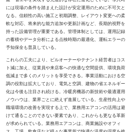
には現場の条件を踏まえた設計が安定運用のために不可欠と
なる。信頼性の高い施工と初期調整、レイアウト変更への柔
軟な対応、将来的な能力追加や更新計画など、長期的視野を
持った設備管理が重要である。管理体制としては、運用記録
の蓄積やデータ分析による点検時期の最適化、運転エラーの
予知保全も普及している。
これらの工夫により、ビルオーナーやテナント経営者はコス
ト減に加え、従業員や来店客への快適な空間提供、環境負荷
低減まで多くのメリットを享受できる。事業活動における空
調の役割は拡大しており、電気と空調、建物の省エネルギー
化は今後も注目され続ける。冷暖房機器の新技術や最適運用
ノウハウは、業界ごとに絶えず進展している。生産性向上や
職場環境の改善を実現する上で、業務用エアコンの活用は避
けて通ることのできない要素であり、これからも更なる革新
が求められている。業務用エアコンは、商業施設やオフィ
ス、工場、飲食店など様々な事業所で快適な温度や湿度を維