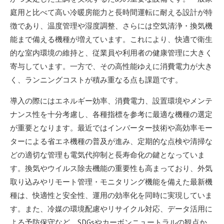
庭用と比べて高い冷暖房能力と長時間運転に耐える設計が特
徴であり、温度管理や湿度調整、さらには空気清浄・換気機
能まで備える機種が増えています。これにより、快適で衛生
的な室内環境の維持と、従業員や利用者の健康管理に大きく
寄与しています。一方で、その高性能ゆえに消費電力が大き
く、ランニングコストが積み重なる点も課題です。
導入の際にはエネルギー効率、消費電力、設置環境やメンテ
ナンス性を十分考慮し、各種指標を参考に最適な機種の選定
が重要となります。最近ではインバーター技術や高効率モー
ターによる省エネ機種の普及が進み、定期的な点検や清掃な
どの適切な管理も電気代抑制と長寿命化の鍵となっていま
す。換気やウイルス除去機能の重要性も高まっており、外気
取り込みやリモート管理・モニタリング機能を備えた最新機
種は、快適性と安全性、運用の効率化を同時に実現していま
す。また、冷媒の環境配慮やリサイクル対応、データ活用に
よる予防保守など、SDGsやカーボンニュートラルの観点か