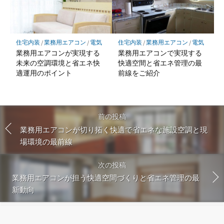
住宅内装
/
業務用エアコン
/
電気
住宅内装
/
業務用エアコン
/
電気
業務用エアコンが実現する
業務用エアコンで実現する
未来の空調環境と省エネ快
快適空間と省エネ管理の最
適運用のポイント
前線をご紹介
前の投稿
業務用エアコンが切り拓く快適で省エネな施設空調と現
場環境の最前線
次の投稿
業務用エアコンが担う快適空間づくりと省エネ管理の最
新動向