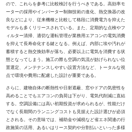
ので、これらを参考に比較検討を行うべきである。高効率モ
ーターの採用やインバーター制御技術の進化、熱交換器の改
良などにより、従来機種と比較して格段に消費電力を抑えた
モデルも多くリリースされている。また、定期的な点検やフ
ィルター清掃、適切な運転管理が業務用エアコンの電気消費
を抑えて長寿命化する鍵となる。例えば、内部に埃や汚れが
蓄積すると熱交換効率が落ち、必要以上に電気を消費する状
態となってしまう。施工の際も空調の気流が妨げられない位
置選定、メンテナンスしやすい設置方法など、トータルな視
点で環境や費用に配慮した設計が重要である。
さらに、建物自体の断熱性や日射遮蔽、窓やドアの気密性を
高めることでもエアコンの負荷は下がり、電気代削減に直結
する。空調設備には高い初期投資が求められるが、性能だけ
でなく長期間のランニングコストも見据えた設計選びが必須
とされる。その意味では、補助金や減税など省エネ関連の行
政施策の活用、あるいはリース契約や分割払いといった多様