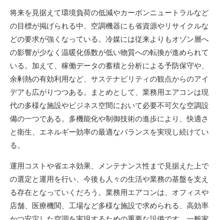
将来を見据えて環境負荷の低減やカーボンニュートラルなど
の目標が掲げられる中、空調機器にも省資源やリサイクルな
どの要求が強くなっている。冷媒には従来よりもオゾン層へ
の影響が少なく温暖化係数が低い物質への転換が進められて
いる。加えて、稼働データの蓄積と分析による予防保守や、
余剰熱の有効利用など、サステナビリティの観点からのアイ
デアも広がりつつある。まとめとして、業務用エアコンは現
代の多様な施設やビジネス空間において必要不可欠な空調設
備の一つである。多機能化や制御技術の進歩により、快適さ
と衛生、エネルギー効率の最適なバランスを実現し続けてい
る。
運用コストや省エネ効果、メンテナンス性まで見据えた上で
の選定と運用を行い、今後も人々の生活や業務の基盤を支え
る存在となっていくだろう。業務用エアコンは、オフィスや
店舗、医療機関、工場など多様な施設で求められる、高効率
かつ安定した空調を実現するための重要な設備です。一般家