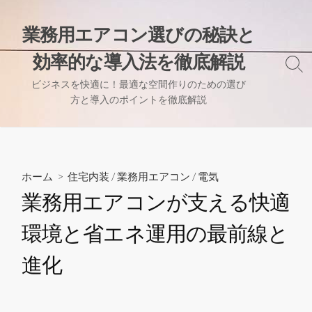
コ
ン
業務用エアコン選びの秘訣と
テ
効率的な導入法を徹底解説
ン
検
ツ
索
ビジネスを快適に！最適な空間作りのための選び
へ
切
方と導入のポイントを徹底解説
り
ス
替
キ
え
ッ
プ
ホーム
>
住宅内装
/
業務用エアコン
/
電気
業務用エアコンが支える快適
環境と省エネ運用の最前線と
進化