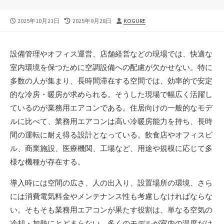
公
最
投
2025年10月21日
2025年9月28日
KOGURE
開
終
稿
日
更
者
新
設備管理やオフィス運営、店舗経営などの現場では、快適な
日
室内環境を保つために空調設備への配慮が欠かせない。
特に
多数の人が集まり、長時間滞在する空間では、効率的で安定
的な冷房・暖房が求められる。そうした現場で幅広く活躍し
ているのが業務用エアコンである。住居向けの一般的なモデ
ルに比べて、業務用エアコンは高い冷暖房能力を持ち、長時
間の運転に耐え得る設計となっている。飲食店やオフィスビ
ル、商業施設、医療機関、工場など、用途や規模に応じて多
様な機種が存在する。
導入時には空間の広さ、人の出入り、設置場所の環境、さら
には消費電気料金やメンテナンス性も考慮しなければならな
い。そもそも業務用エアコンが果たす役割は、単なる空気の
冷却・加熱にとどまらない。多くのモデルが室内の温度だけ