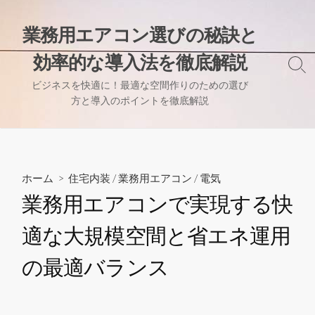
コ
ン
業務用エアコン選びの秘訣と
テ
効率的な導入法を徹底解説
ン
検
ツ
索
ビジネスを快適に！最適な空間作りのための選び
へ
切
方と導入のポイントを徹底解説
り
ス
替
キ
え
ッ
プ
ホーム
>
住宅内装
/
業務用エアコン
/
電気
業務用エアコンで実現する快
適な大規模空間と省エネ運用
の最適バランス