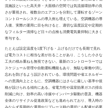
流施設といった高天井・大面積の空間では気流循環効率の良
さが重視され、複数台のエアコンを分割して運転するゾーン
コントロールシステムの導入例も増えている。空調機器の導
入後、実際の運用に目を向けると、適切な温度設定や定期的
なフィルター清掃など日々の点検も消費電気量抑制に大きく
寄与する。
たとえば設定温度を1度下げる・上げるだけでも長期で見れ
ば電力コストに相当な差が出ることがあり、こうした小さな
工夫の積み重ねも無視できない。最新のコントローラーでは
スケジュール管理や自動運転機能もあり、無駄な稼働や消し
忘れを防げるよう設計されている。環境問題や省エネルギー
への意識向上とともに、空調機器にはさらに厳しい基準や規
格が設けられる傾向にある。省電力性や温室効果ガスの排出
削減に向け、効率の高い冷媒やインバータ駆動の普及、機器
全体のリサイクル促進政策なども進められており、導入時の
みならず長期的な運用やリプレース時の選択にも配慮が必要