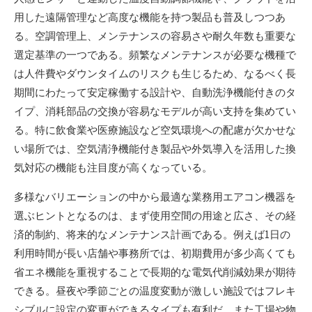
用した遠隔管理など高度な機能を持つ製品も普及しつつあ
る。空調管理上、メンテナンスの容易さや耐久年数も重要な
選定基準の一つである。頻繁なメンテナンスが必要な機種で
は人件費やダウンタイムのリスクも生じるため、なるべく長
期間にわたって安定稼働する設計や、自動洗浄機能付きのタ
イプ、消耗部品の交換が容易なモデルが高い支持を集めてい
る。特に飲食業や医療施設など空気環境への配慮が欠かせな
い場所では、空気清浄機能付き製品や外気導入を活用した換
気対応の機能も注目度が高くなっている。
多様なバリエーションの中から最適な業務用エアコン機器を
選ぶヒントとなるのは、まず使用空間の用途と広さ、その経
済的制約、将来的なメンテナンス計画である。例えば1日の
利用時間が長い店舗や事務所では、初期費用が多少高くても
省エネ機能を重視することで長期的な電気代削減効果が期待
できる。昼夜や季節ごとの温度変動が激しい施設ではフレキ
シブルに設定の変更ができるタイプも有利だ。また工場や物