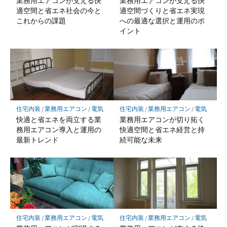
業務用エアコンが支える快
業務用エアコンが支える快
適空間と省エネ社会の今と
適空間づくりと省エネ実現
これからの課題
への最適な選択と運用のポ
イント
住宅内装
/
業務用エアコン
/
電気
住宅内装
/
業務用エアコン
/
電気
快適と省エネを両立する業
業務用エアコンが切り拓く
務用エアコン導入と運用の
快適空間と省エネ経営と持
最新トレンド
続可能な未来
住宅内装
/
業務用エアコン
/
電気
住宅内装
/
業務用エアコン
/
電気