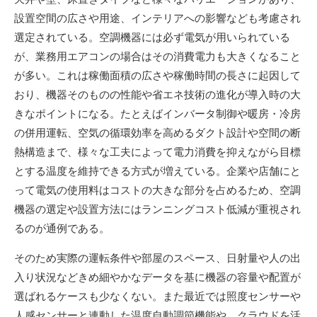
設置空間の広さや用途、インテリアへの影響なども考慮され
選定されている。空調機器には必ず電気が用いられている
が、業務用エアコンの場合はその消費電力も大きくなること
が多い。これは稼働面積の広さや稼働時間の長さに起因して
おり、機器そのものの性能や省エネ技術の進化が導入時の大
きなポイントになる。たとえばインバータ制御や暖房・冷房
の併用運転、空気の循環効率を高めるダクト設計や空間の断
熱構造まで、様々な工夫によって電力消費を抑えながら目標
とする温度を維持できる方式が増えている。企業や店舗にと
って電気の使用料はコストの大きな部分を占めるため、空調
機器の選定や設置方法にはランニングコスト低減が重視され
るのが通例である。
そのため実際の運転条件や部屋のスペース、日射量や人の出
入り状況などきめ細やかなデータを基に機器の容量や配置が
選ばれるケースも少なくない。また最近では照度センサーや
人感センサーと連動した温度自動調節機能や、クラウドを活