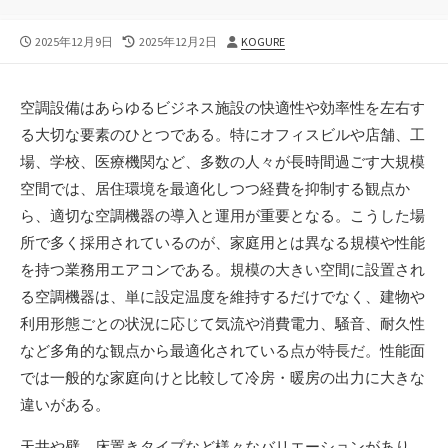
公
最
投
2025年12月9日
2025年12月2日
KOGURE
開
終
稿
日
更
者
新
空調設備はあらゆるビジネス施設の快適性や効率性を左右す
日
る大切な要素のひとつである。
特にオフィスビルや店舗、工
場、学校、医療機関など、多数の人々が長時間過ごす大規模
空間では、居住環境を最適化しつつ経費を抑制する観点か
ら、適切な空調機器の導入と運用が重要となる。こうした場
所で多く採用されているのが、家庭用とは異なる規模や性能
を持つ業務用エアコンである。規模の大きい空間に設置され
る空調機器は、単に設定温度を維持するだけでなく、建物や
利用形態ごとの状況に応じて気流や消費電力、騒音、耐久性
など多角的な観点から最適化されている点が特長だ。性能面
では一般的な家庭向けと比較して冷房・暖房の出力に大きな
違いがある。
天井や壁、床置きタイプなど様々なバリエーションがあり、